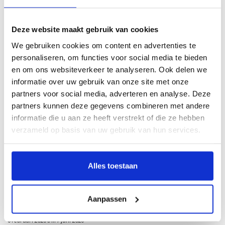
Description
Deze website maakt gebruik van cookies
We gebruiken cookies om content en advertenties te
Anne Marie Blaupot ten Cate
personaliseren, om functies voor social media te bieden
en om ons websiteverkeer te analyseren. Ook delen we
Een onstuimig leven
informatie over uw gebruik van onze site met onze
partners voor social media, adverteren en analyse. Deze
Door Hanneke Boonstra
partners kunnen deze gegevens combineren met andere
Het leven van kunstenaar Anne Marie Blaupot ten Cate (1902-2002) stond in het
informatie die u aan ze heeft verstrekt of die ze hebben
teken van voortdurende onrust, hang naar avontuur en kortstondige relaties
verzameld op basis van uw gebruik van hun services.
met mannen die ze in vertwijfeling kon achterlaten. Onstuimig, onafhankelijk.
Met twee koffers vol schilderspullen reist ze de wereld rond, woont in Parijs,
Marokko, Nederlands Indië, Zwitserland en Zuid-Frankrijk. Altijd onderweg.
Alles toestaan
Hanneke Boonstra volgt haar op de voet en neemt de lezer mee in een zoektocht
naar het onstuimige leven van Anne Marie Blaupot ten Cate.
Aanpassen
Tentoonstelling
Museum Belvédère, Heerenveen
6 februari 2026 t/m 7 juni 2026