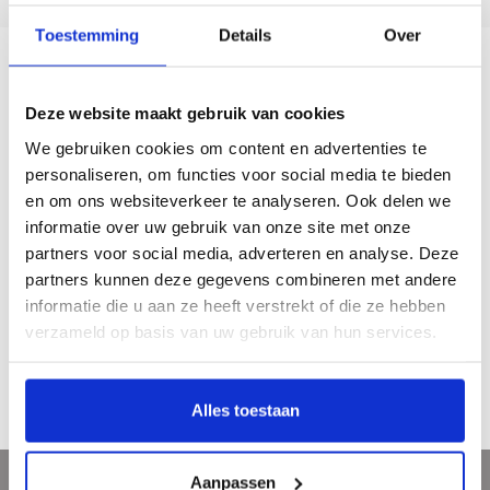
Toestemming
Details
Over
Description
Deze website maakt gebruik van cookies
We gebruiken cookies om content en advertenties te
Jaap Wagemaker, Schilder van het elementaire (1906 – 1972)
personaliseren, om functies voor social media te bieden
en om ons websiteverkeer te analyseren. Ook delen we
De kunstenaar Jaap Wagemaker is pas laat tot bloei gekomen. Toen hij 50 was
informatie over uw gebruik van onze site met onze
sloeg hij met zijn materiewerk een nieuwe weg in die éérst zou leiden tot
internationale en pas later tot nationale erkenning.
partners voor social media, adverteren en analyse. Deze
partners kunnen deze gegevens combineren met andere
Jaar van uitgave: 1995
informatie die u aan ze heeft verstrekt of die ze hebben
256 pagina’s
verzameld op basis van uw gebruik van hun services.
Gebonden
€ 22,50
Alles toestaan
Aanpassen