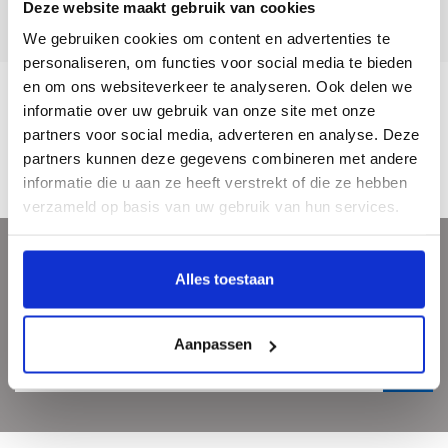
Deze website maakt gebruik van cookies
Klantenservice
5 dagen per week bereikbaar!
We gebruiken cookies om content en advertenties te
personaliseren, om functies voor social media te bieden
en om ons websiteverkeer te analyseren. Ook delen we
informatie over uw gebruik van onze site met onze
Description
partners voor social media, adverteren en analyse. Deze
partners kunnen deze gegevens combineren met andere
informatie die u aan ze heeft verstrekt of die ze hebben
verzameld op basis van uw gebruik van hun services.
Sign up for our newsletter
Alles toestaan
Get the latest updates, news and product offers via email
Aanpassen