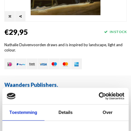
€29,95
IN STOCK
Nathalie Duivenvoorden draws and is inspired by landscape, light and
colour.
Waanders Publishers
.
Snelle levering
Voor 16:00 besteld, zelfde dag verzonden!
Gratis verzending!
Toestemming
Details
Over
Bij bestelling boven de €30,-
Waanders kwaliteit!
Altijd de hoogste kwaliteit!