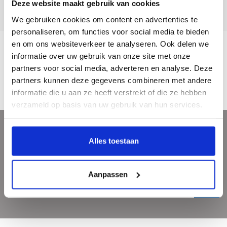
Deze website maakt gebruik van cookies
Klantenservice
5 dagen per week bereikbaar!
We gebruiken cookies om content en advertenties te
personaliseren, om functies voor social media te bieden
en om ons websiteverkeer te analyseren. Ook delen we
informatie over uw gebruik van onze site met onze
Description
partners voor social media, adverteren en analyse. Deze
partners kunnen deze gegevens combineren met andere
informatie die u aan ze heeft verstrekt of die ze hebben
verzameld op basis van uw gebruik van hun services.
Sign up for our newsletter
Alles toestaan
Get the latest updates, news and product offers via email
Aanpassen