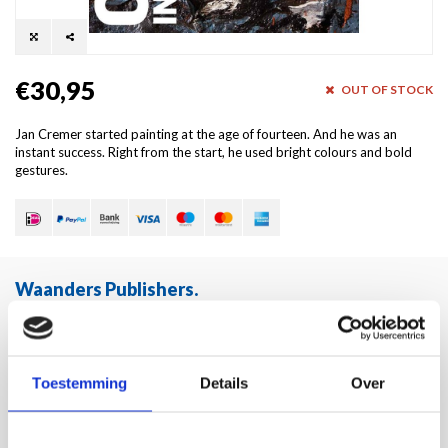
€30,95
OUT OF STOCK
Jan Cremer started painting at the age of fourteen. And he was an
instant success. Right from the start, he used bright colours and bold
gestures.
Waanders Publishers
.
Snelle levering
Voor 16:00 besteld, zelfde dag verzonden!
Gratis verzending!
Toestemming
Details
Over
Bij bestelling boven de €30,-
Waanders kwaliteit!
Altijd de hoogste kwaliteit!