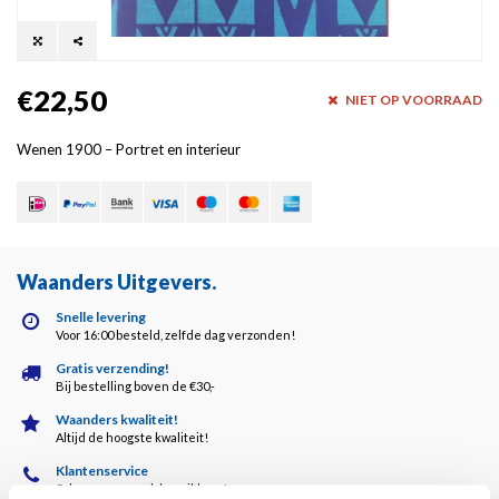
€22,50
NIET OP VOORRAAD
Wenen 1900 – Portret en interieur
Waanders Uitgevers
.
Snelle levering
Voor 16:00 besteld, zelfde dag verzonden!
Gratis verzending!
Bij bestelling boven de €30,-
Waanders kwaliteit!
Altijd de hoogste kwaliteit!
Klantenservice
5 dagen per week bereikbaar!