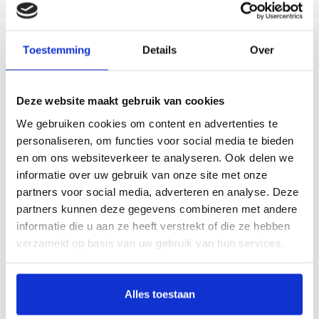
Toestemming
Details
Over
Beschrijving
Deze website maakt gebruik van cookies
In deze eerste Nederlandstalige publicatie over dit thema ligt het accent op twee
fascinerende genres: aan de hand van interieurschilderijen en toegepaste
We gebruiken cookies om content en advertenties te
kunst wordt zichtbaar hoe de opvattingen over het 'wonen' in een korte periode
personaliseren, om functies voor social media te bieden
radicaal veranderden. Hoogtepunten vormen de werken van de Wiener
en om ons websiteverkeer te analyseren. Ook delen we
Secession met Gustav Klimt als belangrijkste kunstenaar en de schilderijen van
informatie over uw gebruik van onze site met onze
Egon Schiele en Oskar Kokoschka, vertegenwoordigers van de typisch Weense
partners voor social media, adverteren en analyse. Deze
variant van het Expressionisme.
partners kunnen deze gegevens combineren met andere
Jaar van uitgave: 1997
informatie die u aan ze heeft verstrekt of die ze hebben
208 pagina’s
verzameld op basis van uw gebruik van hun services.
gebonden
Nederlands
ISBN 9789040099397
Alles toestaan
€ 22,50