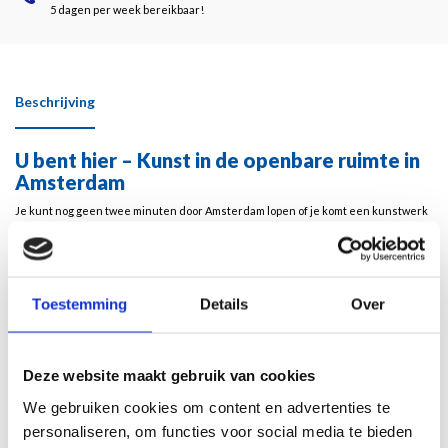
5 dagen per week bereikbaar!
Beschrijving
U bent hier – Kunst in de openbare ruimte in
Amsterdam
Je kunt nog geen twee minuten door Amsterdam lopen of je komt een kunstwerk
tegen. Kunst in de openbare ruimte verfraait de omgeving en functioneert als
oriëntatiepunt. Ze geeft een locatie smoel en sfeer, vertelt iets over de
geschiedenis van de plek of haar bewoners. Beelden, muurschilderingen en
installaties zeggen: u bent hier.
Toestemming
Details
Over
Kunst in de openbare ruimte is niet statisch. Betekenis en gebruik veranderen
voortdurend. Zeker nu de discussie woedt over de vraag van wie de open bare
Deze website maakt gebruik van cookies
ruimte eigenlijk is, wie er een plekje verdient, en wat we ermee kunnen of zelfs
moeten doen.
We gebruiken cookies om content en advertenties te
Met concrete, hedendaagse voorbeelden onder zoekt en becommentarieert dit
personaliseren, om functies voor social media te bieden