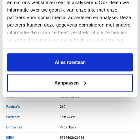
boek de rol van kunst in de hoofdstedelijke openbare ruimte. De potentie van de
en om ons websiteverkeer te analyseren. Ook delen we
‘collectie Amsterdam’ wordt bloot gelegd, maar ook de pijnpunten. Bovenal willen
informatie over uw gebruik van onze site met onze
de auteurs inspireren tot beter kijken. Zodat we zelfs tijdens een korte
partners voor social media, adverteren en analyse. Deze
wandeling kunnen constateren: dit kan alleen maar hier zijn.
partners kunnen deze gegevens combineren met andere
Met bijdragen van: Amal Alhaag, Rabiaâ Benlahbib, Jeroen Boomgaard, Edo
informatie die u aan ze heeft verstrekt of die ze hebben
Dijksterhuis, Jan Willem Kaldenbach, Claudia Linders, Radna Rumping, Suzanne
verzameld op basis van uw gebruik van hun services.
Sanders, Hanna ’t Sas, Sandra Smets en Annemarie de Wildt.
You can order the english version
here
Alles toestaan
Specificaties
Aanpassen
Taal
Nederlands
Pagina's
265
Formaat
16 x 24 cm
Bindwijze
Paperback
ISBN
9789462626966