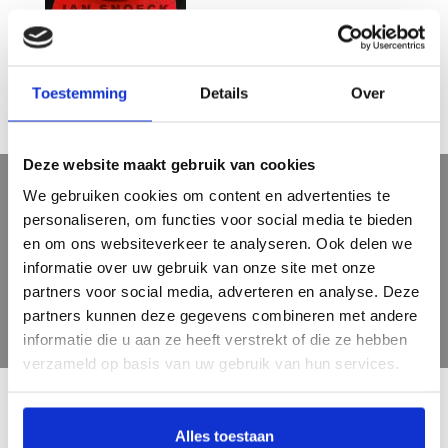
Jan Snoeck - Phantasme
€29,95
Toestemming
Details
Over
Deze website maakt gebruik van cookies
We gebruiken cookies om content en advertenties te
Meld je aan voor onze nieuwsbrief
personaliseren, om functies voor social media te bieden
Ontvang de laatste updates, nieuws en aanbiedingen via email
en om ons websiteverkeer te analyseren. Ook delen we
informatie over uw gebruik van onze site met onze
partners voor social media, adverteren en analyse. Deze
partners kunnen deze gegevens combineren met andere
informatie die u aan ze heeft verstrekt of die ze hebben
verzameld op basis van uw gebruik van hun services.
Alles toestaan