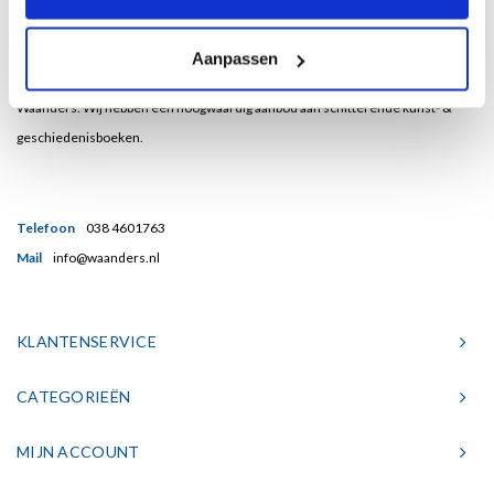
Bent u een liefhebber van echt mooie boeken en houdt u ook van kunst? Dan
Aanpassen
heeft u een uitstekend adres gevonden in de Nederlandse boekenuitgeverij
Waanders. Wij hebben een hoogwaardig aanbod aan schitterende kunst- &
geschiedenisboeken.
Telefoon
038 4601763
Mail
info@waanders.nl
KLANTENSERVICE
CATEGORIEËN
MIJN ACCOUNT