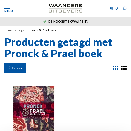
0
MENU
DE HOOGSTE KWALITEIT!
Home
Tags
Pronck & Prael boek
Producten getagd met
Pronck & Prael boek
Filters