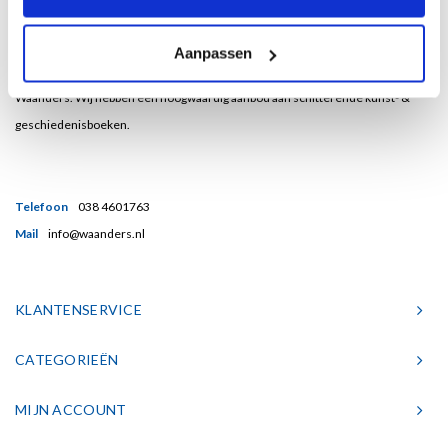
Bent u een liefhebber van echt mooie boeken en houdt u ook van kunst? Dan
Aanpassen
heeft u een uitstekend adres gevonden in de Nederlandse boekenuitgeverij
Waanders. Wij hebben een hoogwaardig aanbod aan schitterende kunst- &
geschiedenisboeken.
Telefoon
038 4601763
Mail
info@waanders.nl
KLANTENSERVICE
CATEGORIEËN
MIJN ACCOUNT