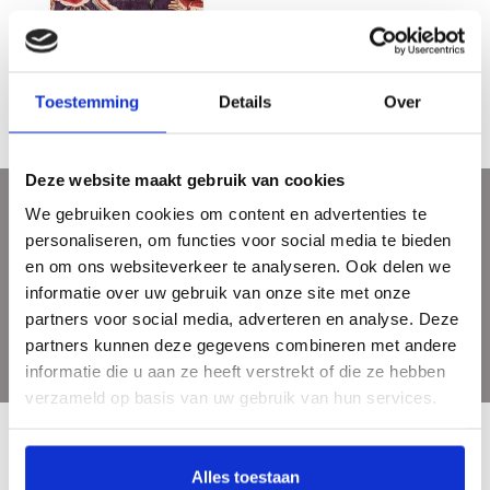
Pronck & Prael - Sits in Holland
€29,95
Toestemming
Details
Over
Deze website maakt gebruik van cookies
We gebruiken cookies om content en advertenties te
Meld je aan voor onze nieuwsbrief
personaliseren, om functies voor social media te bieden
Ontvang de laatste updates, nieuws en aanbiedingen via email
en om ons websiteverkeer te analyseren. Ook delen we
informatie over uw gebruik van onze site met onze
partners voor social media, adverteren en analyse. Deze
partners kunnen deze gegevens combineren met andere
informatie die u aan ze heeft verstrekt of die ze hebben
verzameld op basis van uw gebruik van hun services.
Alles toestaan