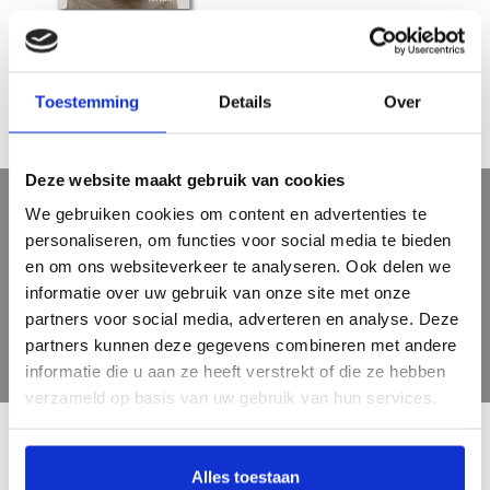
De kunst van J. Mendes da Costa
€38,20
Toestemming
Details
Over
Deze website maakt gebruik van cookies
We gebruiken cookies om content en advertenties te
Meld je aan voor onze nieuwsbrief
personaliseren, om functies voor social media te bieden
Ontvang de laatste updates, nieuws en aanbiedingen via email
en om ons websiteverkeer te analyseren. Ook delen we
informatie over uw gebruik van onze site met onze
partners voor social media, adverteren en analyse. Deze
partners kunnen deze gegevens combineren met andere
informatie die u aan ze heeft verstrekt of die ze hebben
verzameld op basis van uw gebruik van hun services.
Alles toestaan