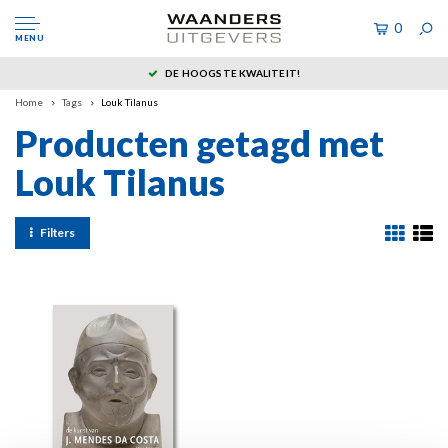
0
MENU
DE HOOGSTE KWALITEIT!
Home
Tags
Louk Tilanus
Producten getagd met
Louk Tilanus
Filters