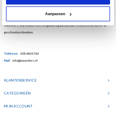
Bent u een liefhebber van echt mooie boeken en houdt u ook van kunst? Dan
Aanpassen
heeft u een uitstekend adres gevonden in de Nederlandse boekenuitgeverij
Waanders. Wij hebben een hoogwaardig aanbod aan schitterende kunst- &
geschiedenisboeken.
Telefoon
038 4601763
Mail
info@waanders.nl
KLANTENSERVICE
CATEGORIEËN
MIJN ACCOUNT