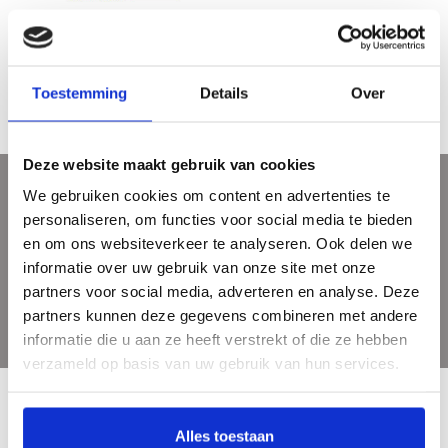
Haute Bordure
€24,95
Toestemming
Details
Over
Deze website maakt gebruik van cookies
We gebruiken cookies om content en advertenties te
Meld je aan voor onze nieuwsbrief
personaliseren, om functies voor social media te bieden
Ontvang de laatste updates, nieuws en aanbiedingen via email
en om ons websiteverkeer te analyseren. Ook delen we
informatie over uw gebruik van onze site met onze
partners voor social media, adverteren en analyse. Deze
partners kunnen deze gegevens combineren met andere
informatie die u aan ze heeft verstrekt of die ze hebben
verzameld op basis van uw gebruik van hun services.
Alles toestaan