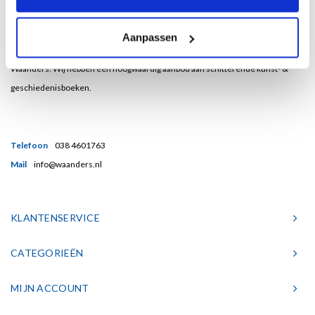
Bent u een liefhebber van echt mooie boeken en houdt u ook van kunst? Dan
Aanpassen
heeft u een uitstekend adres gevonden in de Nederlandse boekenuitgeverij
Waanders. Wij hebben een hoogwaardig aanbod aan schitterende kunst- &
geschiedenisboeken.
Telefoon
038 4601763
Mail
info@waanders.nl
KLANTENSERVICE
CATEGORIEËN
MIJN ACCOUNT