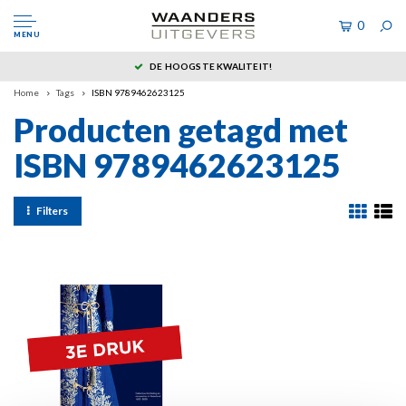
0
MENU
DE HOOGSTE KWALITEIT!
Home
Tags
ISBN 9789462623125
Producten getagd met
ISBN 9789462623125
Filters