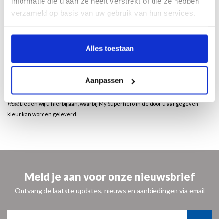
informatie die u aan ze heeft verstrekt of die ze hebben
verzameld op basis van uw gebruik van hun services.
Afmetingen: 29 x 9 x 9 cm
Gewicht: 254 gram
Materiaal: Resin / Kunsthars
Levertijd: 1-2 dagen
Alles toestaan
Prijs is per set (
2 Long Legs + 2 kaarsen
)
Kleuren: oranje, zwart/geel, goud (+ € 6,-), rosé goud (+ € 6,-)
Aanpassen
Jasmin Djerzic
is een jonge ontwerper die met zijn kleurrijke keramische
beelden speelsheid wil terugbrengen in het leven.
My Superhero,
Long Legs, The
Host
bieden wij u hierbij aan, waarbij My Superhero in de door u aangegeven
kleur kan worden geleverd.
Meld je aan voor onze nieuwsbrief
Ontvang de laatste updates, nieuws en aanbiedingen via email