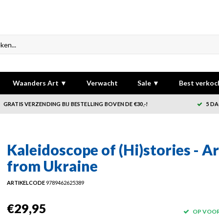
Waanders Art ▼
Verwacht
Sale ▼
Best verkoc
GRATIS VERZENDING BIJ BESTELLING BOVEN DE €30,-!
5 DA
Kaleidoscope of (Hi)stories - Ar
from Ukraine
ARTIKELCODE
9789462625389
€29,95
OP VOO