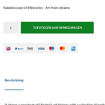
Kaleidoscope of (Hi)stories - Art from Ukraine
TOEVOEGEN AAN WINKELWAGEN
Beschrijving
It shows a spectrum of Ukraine's art history, with a selection of work