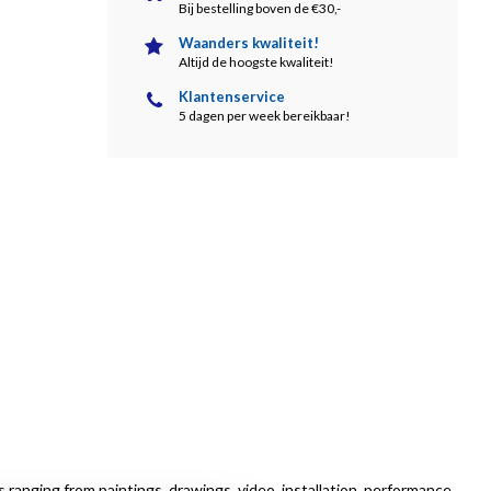
Bij bestelling boven de €30,-
Waanders kwaliteit!
Altijd de hoogste kwaliteit!
Klantenservice
5 dagen per week bereikbaar!
s ranging from paintings, drawings, video, installation, performance,