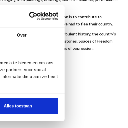
 Fundatie's aim with this exhibition is to contribute to
krainian creators, many of whom have had to flee their country.
g interconnectedness of Ukraine's turbulent history, the country's
Over
sts. Against Oppression, Forgotten Histories, Spaces of Freedom
rive for freedom and the mechanisms of oppression.
 media te bieden en om ons
ze partners voor social
nformatie die u aan ze heeft
Alles toestaan