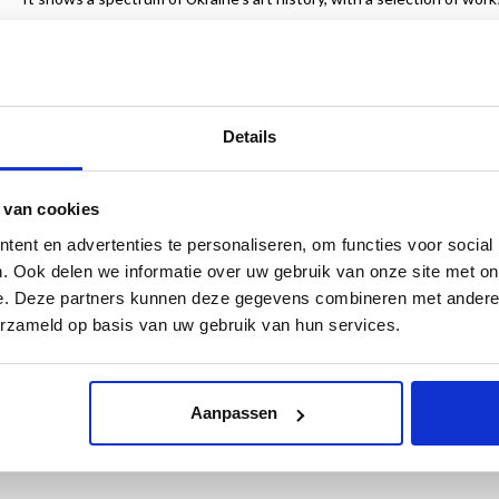
sculpture, sound, photography and textiles.
Together with the Staatliche Kunstsammlungen in Dresden, Museum de
protecting Ukraine's artistic heritage and supporting contemporary U
Taking four themes as its starting point, this book reveals the stron
Details
permanent social and political unrest and the work of Ukrainian arti
and Thoughts on the Future each reflect the dynamic between the d
 van cookies
English, Dutch
ent en advertenties te personaliseren, om functies voor social
136 pages
. Ook delen we informatie over uw gebruik van onze site met on
23 x 29 cm
e. Deze partners kunnen deze gegevens combineren met andere i
Bound
erzameld op basis van uw gebruik van hun services.
ENG
ISBN 9789462625389
NL ISBN 9789462625112
bestel
€ 29,95
Aanpassen
Exhibition
14 October 2023 to 28 January 2024, Museum de Fundatie, Zwolle.