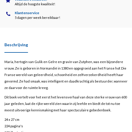
Altijd de hoogste kwaliteit!
Klantenservice
5 dagen per week bereikbaar!
Beschrijving
Maria, hertogin van Gulik en Gelre en gravin van Zutphen, was een bijzondere
vrouw. Ze is geboren in Normandië in 1380 en opgegroeid aan het Franse hof. Die
Franse wereld van geleerdheid, schoonheid en zelfverzekerdheid heeft haar
gevormd. Ze had smaak, was intelligent en daadkrachtig als bestuurder, wanneer
ze daarvoor de ruimte kreeg.
Dit boek vertelt voor het eerst het levensverhaal van deze sterke vrouw van 600
jaar geleden, laat de rijke wereld zien waarin zij leefde en biedt de tot nu toe
meest uitvoerige kennismaking met haar spectaculaire gebedenboek.
24 x 27 cm
224 pagina's