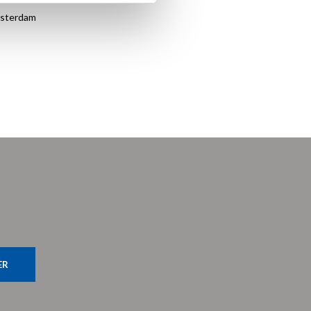
amsterdam
ER