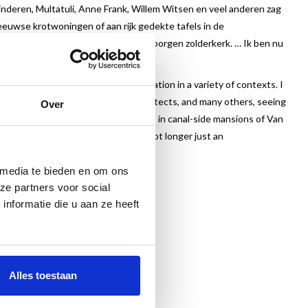
nderen, Multatuli, Anne Frank, Willem Witsen en veel anderen zag
eeuwse krotwoningen of aan rijk gedekte tafels in de
htten bij Pater Parmentier in de verborgen zolderkerk. … Ik ben nu
en verleden.”-
Froukje Wattel
ums was one great historical sensation in a variety of contexts. I
kers, orphans, writers, artists, architects, and many others, seeing
Over
tury slums or at lavishly laid tables in canal-side mansions of Van
in a clandestine attic church. I am not longer just an
ttel
 media te bieden en om ons
ze partners voor social
nformatie die u aan ze heeft
Alles toestaan