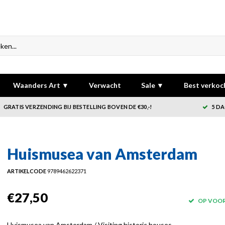
Waanders Art ▼
Verwacht
Sale ▼
Best verkoc
GRATIS VERZENDING BIJ BESTELLING BOVEN DE €30,-!
5 DA
Huismusea van Amsterdam
ARTIKELCODE
9789462622371
€27,50
OP VOO
Huismusea van Amsterdam / Visiting historic houses