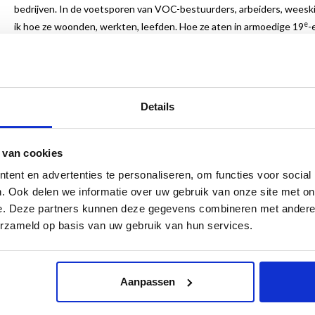
bedrijven. In de voetsporen van VOC-bestuurders, arbeiders, weeski
e
ik hoe ze woonden, werkten, leefden. Hoe ze aten in armoedige 19
-
grachtenhuizen van Van Loon of Bartolotti. Hoe ze in het geheim biec
niet meer zomaar een Amsterdammer, maar een Amsterdammer met e
“… In fact, my entire journey through Amsterdam’s vibrant house muse
followed in the footsteps of Dutch East India Company directors, wor
Details
how they lived and worked. How they ate in poverty-stricken 19th-cen
Loon or Bartolotti. How they prayed in secret with Father Parmentier 
 van cookies
Amsterdammer: now I’m an Amsterdammer with a past. …
Froukje Wa
ent en advertenties te personaliseren, om functies voor social
Nederlands- en Engelstalig
. Ook delen we informatie over uw gebruik van onze site met on
e. Deze partners kunnen deze gegevens combineren met andere i
14,5 x 21,5 cm
erzameld op basis van uw gebruik van hun services.
304 pagina's
150 illustraties
paperback
ISBN 9789462622371
Aanpassen
€ 27,50