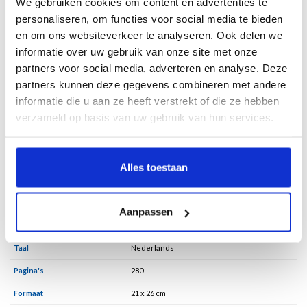
die tot nu toe zijn teruggevonden. Meer dan 100 van deze objecten, waaronder
We gebruiken cookies om content en advertenties te
een imposante toiletset, diverse bekers met verschillende soorten gravures,
personaliseren, om functies voor social media te bieden
kandelaars en tafelzilver, zijn prachtig afgebeeld. Daarnaast bevat het boek zo’n
en om ons websiteverkeer te analyseren. Ook delen we
150 foto’s van bijna alle Deventer meestertekens, de verschillende stempels van
informatie over uw gebruik van onze site met onze
het stadskeur en veel van de jaarletters. Door deze merken is deze uitgave een
partners voor social media, adverteren en analyse. Deze
belangrijke bron voor het identificeren van historisch Deventer zilver.
partners kunnen deze gegevens combineren met andere
informatie die u aan ze heeft verstrekt of die ze hebben
Tentoonstelling:
verzameld op basis van uw gebruik van hun services.
De tentoonstelling
Heavy Metal
zal gewijd zijn aan Deventer Zilver, brons en tin
en is te zien van begin mei 2025 t/m begin 2026 in Museum de Waag, Deventer
In samenwerking met Vereniging De Waag, Deventer
Alles toestaan
Specificaties
Aanpassen
Taal
Nederlands
Pagina's
280
Formaat
21 x 26 cm