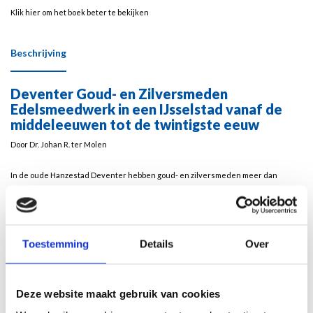
Klik hier om het boek beter te bekijken
Beschrijving
Deventer Goud- en Zilversmeden
Edelsmeedwerk in een IJsselstad vanaf de
middeleeuwen tot de twintigste eeuw
Door Dr. Johan R. ter Molen
In de oude Hanzestad Deventer hebben goud- en zilversmeden meer dan
duizend jaar lang hun beroep uitgeoefend. Ze maakten waardevolle voorwerpen
voor kerken, overheden, adel en de burgerij van de IJsselstad, maar ook voor
grote delen van Overijssel en Gelderland. Als handelscentrum en vestingstad
kende Deventer periodes van economische bloei, maar het heeft ook geleden
Toestemming
Details
Over
onder oorlogsgeweld. In tijden van welvaart groeide de productie van zilveren
voorwerpen, maar in tijden van nood moesten deze dikwijls weer te gelde
worden gemaakt. Dit boek biedt biografische informatie over 125 Deventer
Deze website maakt gebruik van cookies
edelsmeden en een gedetailleerde beschrijving van alle zilveren voorwerpen