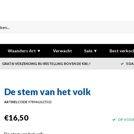
Waanders Art ▼
Verwacht
Sale ▼
Best verkoc
GRATIS VERZENDING BIJ BESTELLING BOVEN DE €30,-!
5 DA
De stem van het volk
ARTIKELCODE
9789462625532
€16,50
OP VOO
De stem van het volk