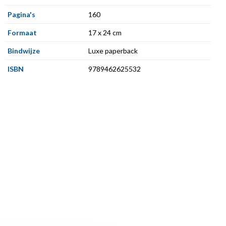
Pagina's
160
Formaat
17 x 24 cm
Bindwijze
Luxe paperback
ISBN
9789462625532