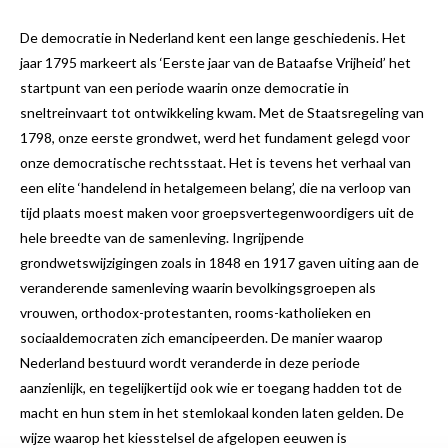
De democratie in Nederland kent een lange geschiedenis. Het
jaar 1795 markeert als ‘Eerste jaar van de Bataafse Vrijheid’ het
startpunt van een periode waarin onze democratie in
sneltreinvaart tot ontwikkeling kwam. Met de Staatsregeling van
1798, onze eerste grondwet, werd het fundament gelegd voor
onze democratische rechtsstaat. Het is tevens het verhaal van
een elite ‘handelend in hetalgemeen belang’, die na verloop van
tijd plaats moest maken voor groepsvertegenwoordigers uit de
hele breedte van de samenleving. Ingrijpende
grondwetswijzigingen zoals in 1848 en 1917 gaven uiting aan de
veranderende samenleving waarin bevolkingsgroepen als
vrouwen, orthodox-protestanten, rooms-katholieken en
sociaaldemocraten zich emancipeerden. De manier waarop
Nederland bestuurd wordt veranderde in deze periode
aanzienlijk, en tegelijkertijd ook wie er toegang hadden tot de
macht en hun stem in het stemlokaal konden laten gelden. De
wijze waarop het kiesstelsel de afgelopen eeuwen is