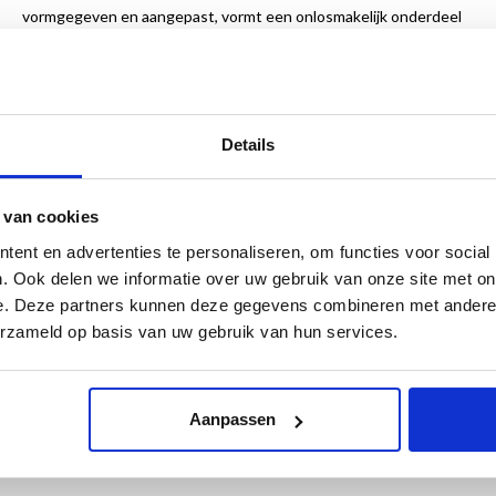
vormgegeven en aangepast, vormt een onlosmakelijk onderdeel
van deze geschiedenis, en is verrassend actueel nu er weer
stemmen opgaan voor een terugkeer van een vorm van
districtenstelsel. Aan de hand van vele archiefstukken uit de
depots van streekarchief RHC Vecht en Venen beschrijft Wouter
Details
van Dijk de ontwikkeling van onze democratie en de daarbij
behorende grondrechten in de afgelopen tweehonderd jaar.
Hierbij wordt het landelijke beeld geïllustreerd met lokale
 van cookies
voorbeelden.
ent en advertenties te personaliseren, om functies voor social
. Ook delen we informatie over uw gebruik van onze site met on
Tentoonstelling
e. Deze partners kunnen deze gegevens combineren met andere i
Van 12 december 2023 t/m 31 januari 2025 in streekarchief
erzameld op basis van uw gebruik van hun services.
Regionaal Historisch Centrum Vecht en Venen, Breukelen
Aanpassen