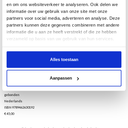
en om ons websiteverkeer te analyseren. Ook delen we
Zo zijn ruim veertig hoofdstukken gewijd aan verzamelingen van o.a. porselein,
informatie over uw gebruik van onze site met onze
glas, juwelen, zilver, geborduurde bruidsjurken, militaire voertuigen, uurwerken
partners voor social media, adverteren en analyse. Deze
en Indische wapens.
partners kunnen deze gegevens combineren met andere
informatie die u aan ze heeft verstrekt of die ze hebben
Dit royaal geïllustreerde boek geeft aandacht aan de avonturen en
verzameld op basis van uw gebruik van hun services.
levensomstandigheden van verzamelaars gedurende 500 jaar. Daarmee geeft
dit boek een intieme kijk op de familiegeschiedenis, die kan worden beschouwd
als een Hollandse variant van Downton Abbey. En is een synthese ontstaan van
de kunstgeschiedenis en de sociale geschiedenis van de in Nederland maar zo
Alles toestaan
zelden beschreven elite van weleer.
336 pagina's
Aanpassen
21 x 26 cm
275 illustraties in kleur en 75 in zwart-wit
gebonden
Nederlands
ISBN 9789462630192
€ 45,00