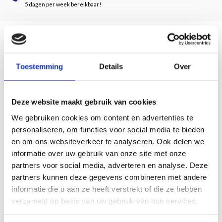
5 dagen per week bereikbaar!
Beschrijving
Toestemming
Details
Over
Tekst: Herman Aarts
De restauratie van de Broerenkerk nam plotseling een heel andere wending
Deze website maakt gebruik van cookies
toen in de zomer van 1983 fragmenten van gewelfschilderingen in het koor van
de kerk tevoorschijn kwamen. Al snel bleek dat ook op de andere gewelven
We gebruiken cookies om content en advertenties te
schilderingen achter de witsellagen geborgen zaten. Door een initiatief vanuit
personaliseren, om functies voor social media te bieden
de Zwolse burgerij konden de schilderingen worden gerestaureerd.
en om ons websiteverkeer te analyseren. Ook delen we
Dit bijzondere boek biedt voor het eerst een compleet overzicht van deze
informatie over uw gebruik van onze site met onze
middeleeuwse meesterwerken aan het plafond. Allemaal beschreven en
partners voor social media, adverteren en analyse. Deze
afgebeeld. Door 'Waanders In de Broeren' komen de gewelfschilderingen
partners kunnen deze gegevens combineren met andere
letterlijk dicht bij het publiek.
informatie die u aan ze heeft verstrekt of die ze hebben
verzameld op basis van uw gebruik van hun services.
128 pagina's
16 x 20 cm