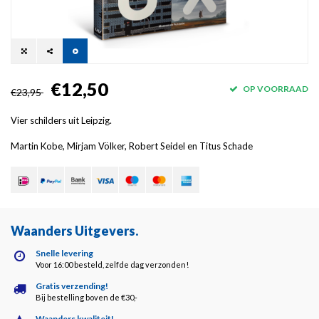
€12,50
OP VOORRAAD
€23,95
Vier schilders uit Leipzig.
Martin Kobe, Mirjam Völker, Robert Seidel en Titus Schade
Waanders Uitgevers
.
Snelle levering
Voor 16:00 besteld, zelfde dag verzonden!
Gratis verzending!
Bij bestelling boven de €30,-
Waanders kwaliteit!