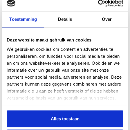
Toestemming
Details
Over
Klik hier om het boek beter te bekijken
Beschrijving
Deze website maakt gebruik van cookies
We gebruiken cookies om content en advertenties te
Dit boek laat u kennismaken met vier schilders uit Leipzig: Martin Kobe (1973),
personaliseren, om functies voor social media te bieden
Mirjam Völker (1977), Robert Seidel (1983) en Titus Schade (1984). De grote
en om ons websiteverkeer te analyseren. Ook delen we
schildertraditie van Leipzig en hun virtuositeit en aandacht voor architectuur en
informatie over uw gebruik van onze site met onze
landschap verbindt hen. Hun wegen kruisten toen zij studeerden aan de
partners voor social media, adverteren en analyse. Deze
beroemde Hochschule für Grafik und Buchkunst in Leipzig. Kobe was
partners kunnen deze gegevens combineren met andere
Meisterschüler bij Arno Rink; Völker, Seidel en Schade bij Neo Rauch. In het
informatie die u aan ze heeft verstrekt of die ze hebben
kielzog van Neo Rauch kregen een reeks schilders uit Leipzig een podium en
verzameld op basis van uw gebruik van hun services.
geldt Leipzig sindsdien als een belangrijke kraamkamer voor schilderstalent. Dit
boek laat een nieuwe generatie schilders uit Leipzig zien.
Leipzig is not just a city famous for music and books but also a focal point for
Alles toestaan
painting. This book showcases the latest generation of artists from Leipzig:
Martin Kobe (1973), Mirjam Völker (1977), Robert Seidel (1983) and Titus Schade