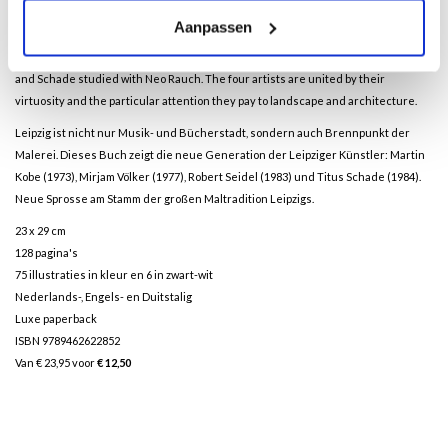
(1984). They are continuing the great tradition of painting in Leipzig. They all
Aanpassen
studied at Leipzig’s famous art academy, the Hochschule für Grafik und
Buchkunst. Kobe was a master-class student of Arno Rink, while Völker, Seidel
and Schade studied with Neo Rauch. The four artists are united by their
virtuosity and the particular attention they pay to landscape and architecture.
Leipzig ist nicht nur Musik- und Bücherstadt, sondern auch Brennpunkt der
Malerei. Dieses Buch zeigt die neue Generation der Leipziger Künstler: Martin
Kobe (1973), Mirjam Völker (1977), Robert Seidel (1983) und Titus Schade (1984).
Neue Sprosse am Stamm der großen Maltradition Leipzigs.
23 x 29 cm
128 pagina's
75 illustraties in kleur en 6 in zwart-wit
Nederlands-, Engels- en Duitstalig
Luxe paperback
ISBN 9789462622852
Van € 23,95 voor
€ 12,50