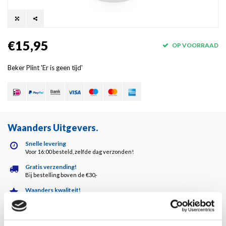
€15,95
OP VOORRAAD
Beker Plint 'Er is geen tijd'
Waanders Uitgevers
.
Snelle levering
Voor 16:00 besteld, zelfde dag verzonden!
Gratis verzending!
Bij bestelling boven de €30,-
Waanders kwaliteit!
Altijd de hoogste kwaliteit!
Klantenservice
5 dagen per week bereikbaar!