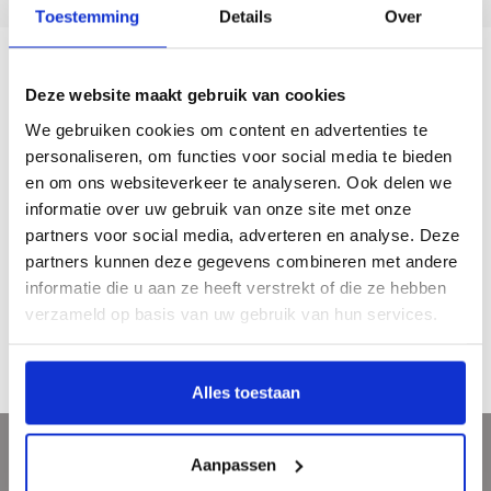
Toestemming
Details
Over
Beschrijving
Deze website maakt gebruik van cookies
We gebruiken cookies om content en advertenties te
personaliseren, om functies voor social media te bieden
Beker Plint ‘Er is geen tijd’
en om ons websiteverkeer te analyseren. Ook delen we
Gedicht van M. Vasalis
informatie over uw gebruik van onze site met onze
De dichtregel op de beker komt uit het gedicht Eb.
partners voor social media, adverteren en analyse. Deze
partners kunnen deze gegevens combineren met andere
materiaal: porselein
informatie die u aan ze heeft verstrekt of die ze hebben
vaatwasserbestendig
formaat: 9,5 cm. hoog - Ø 8 cm
verzameld op basis van uw gebruik van hun services.
€ 15,95
Alles toestaan
Aanpassen
Meld je aan voor onze nieuwsbrief