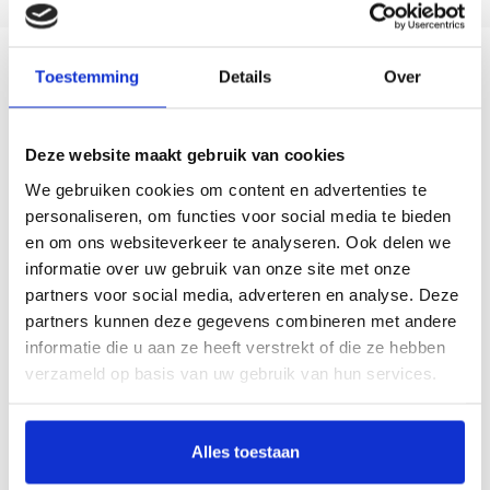
Toestemming
Details
Over
Description
Deze website maakt gebruik van cookies
In deze eerste Nederlandstalige publicatie over dit thema ligt het accent op twee
fascinerende genres: aan de hand van interieurschilderijen en toegepaste
We gebruiken cookies om content en advertenties te
kunst wordt zichtbaar hoe de opvattingen over het 'wonen' in een korte periode
personaliseren, om functies voor social media te bieden
radicaal veranderden. Hoogtepunten vormen de werken van de Wiener
en om ons websiteverkeer te analyseren. Ook delen we
Secession met Gustav Klimt als belangrijkste kunstenaar en de schilderijen van
informatie over uw gebruik van onze site met onze
Egon Schiele en Oskar Kokoschka, vertegenwoordigers van de typisch Weense
partners voor social media, adverteren en analyse. Deze
variant van het Expressionisme.
partners kunnen deze gegevens combineren met andere
Jaar van uitgave: 1997
informatie die u aan ze heeft verstrekt of die ze hebben
208 pagina’s
verzameld op basis van uw gebruik van hun services.
gebonden
Nederlands
ISBN 9789040099397
Alles toestaan
€ 22,50