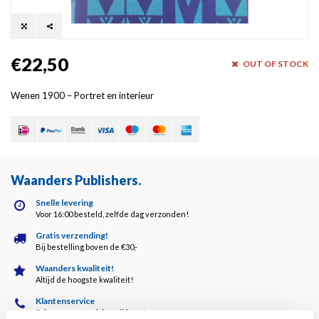
€22,50
OUT OF STOCK
Wenen 1900 – Portret en interieur
Waanders Publishers
.
Snelle levering
Voor 16:00 besteld, zelfde dag verzonden!
Gratis verzending!
Bij bestelling boven de €30,-
Waanders kwaliteit!
Altijd de hoogste kwaliteit!
Klantenservice
5 dagen per week bereikbaar!