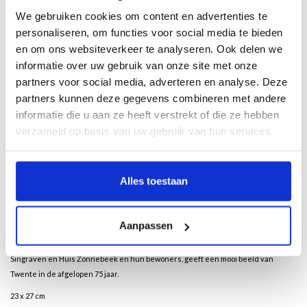
We gebruiken cookies om content en advertenties te
personaliseren, om functies voor social media te bieden
Description
en om ons websiteverkeer te analyseren. Ook delen we
informatie over uw gebruik van onze site met onze
Door Eugenie Mogendorff-ter Kuile
partners voor social media, adverteren en analyse. Deze
partners kunnen deze gegevens combineren met andere
De Stichting Edwina van Heek heeft tot doel het in standhouden van cultureel
informatie die u aan ze heeft verstrekt of die ze hebben
erfgoed en waardevolle natuurgebieden in Twente. Deze ‘grande dame’ is al
verzameld op basis van uw gebruik van hun services.
vijfenzeventig jaar trouw aan haar doelstellingen en sterk verweven met het
Twentse land. Zij beheert twee landgoederen, Zonnebeek bij Enschede en
Singraven bij Denekamp. Huis Zonnebeek is het voormalige woonhuis van de
textielfabrikant Jan Bernard van Heek (1863-1923) en zijn Amerikaanse vrouw
Alles toestaan
Edwina van Heek-Ewing (1872-1945). Jan Bernard en Edwina lieten een
vruchtbare stichting na, die ook in de 21ste eeuw van betekenis zal zijn en
blijvend wenst bij te dragen aan een veranderend Twents landschap.
Aanpassen
Dit unieke fotoboek met prachtige oude en nieuwe foto’s van Landgoed
Singraven en Huis Zonnebeek en hun bewoners, geeft een mooi beeld van
Twente in de afgelopen 75 jaar.
23 x 27 cm