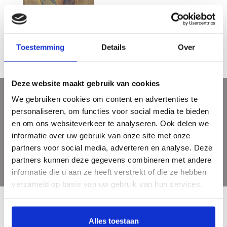
Duitse expressionisten
€22,50
Toestemming
Details
Over
Deze website maakt gebruik van cookies
We gebruiken cookies om content en advertenties te
Sign up for our newsletter
personaliseren, om functies voor social media te bieden
Get the latest updates, news and product offers via email
en om ons websiteverkeer te analyseren. Ook delen we
informatie over uw gebruik van onze site met onze
partners voor social media, adverteren en analyse. Deze
partners kunnen deze gegevens combineren met andere
informatie die u aan ze heeft verstrekt of die ze hebben
verzameld op basis van uw gebruik van hun services.
Alles toestaan