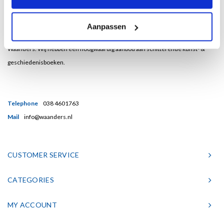
Bent u een liefhebber van echt mooie boeken en houdt u ook van kunst? Dan
Aanpassen
heeft u een uitstekend adres gevonden in de Nederlandse boekenuitgeverij
Waanders. Wij hebben een hoogwaardig aanbod aan schitterende kunst- &
geschiedenisboeken.
Telephone
038 4601763
Mail
info@waanders.nl
CUSTOMER SERVICE
CATEGORIES
MY ACCOUNT