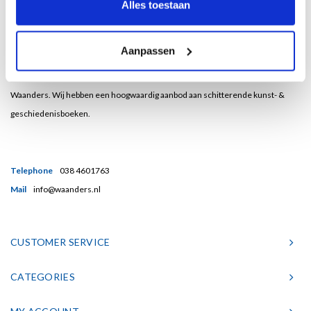
Alles toestaan
Aanpassen
Bent u een liefhebber van echt mooie boeken en houdt u ook van kunst? Dan
heeft u een uitstekend adres gevonden in de Nederlandse boekenuitgeverij
Waanders. Wij hebben een hoogwaardig aanbod aan schitterende kunst- &
geschiedenisboeken.
Telephone
038 4601763
Mail
info@waanders.nl
CUSTOMER SERVICE
CATEGORIES