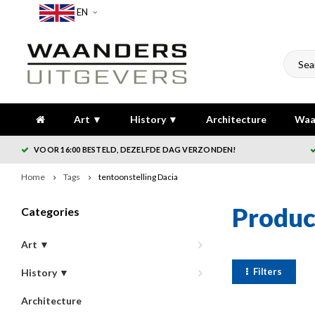
EN
Art ▼
History ▼
Architecture
Waa
VOOR 16:00 BESTELD, DEZELFDE DAG VERZONDEN!
Home
Tags
tentoonstelling Dacia
Produc
Categories
Art ▼
Filters
History ▼
Architecture