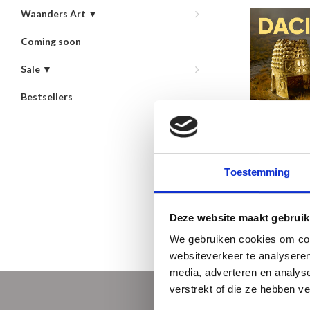
Waanders Art ▼
Coming soon
Sale ▼
Bestsellers
Dacia - Rijk va
Zilver
€28,50
Toestemming
Newest products
Deze website maakt gebruik
We gebruiken cookies om cont
websiteverkeer te analyseren
media, adverteren en analys
verstrekt of die ze hebben v