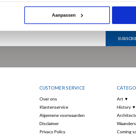
Sign up for our newsletter
Aanpassen
Get the latest updates, news and product offers via email
SUBSCRI
CUSTOMER SERVICE
CATEGO
Over ons
Art ▼
Klantenservice
History ▼
Algemene voorwaarden
Architect
Disclaimer
Waanders
Privacy Policy
Coming s