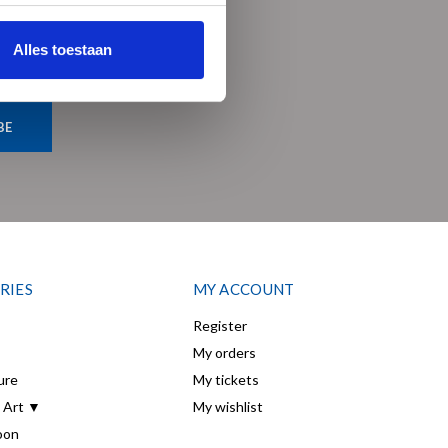
Alles toestaan
BE
RIES
MY ACCOUNT
Register
My orders
ure
My tickets
 Art ▼
My wishlist
oon