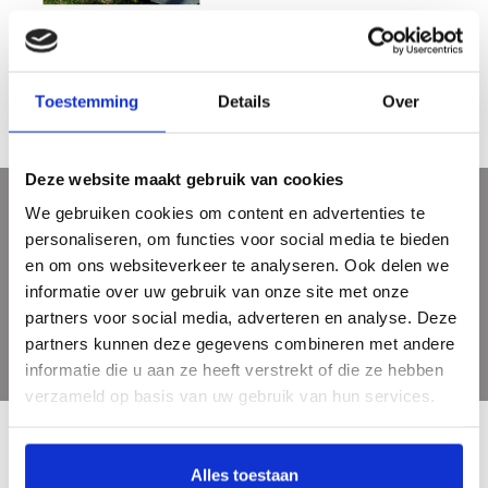
Ids Willemsma
€25,00
€49,50
Toestemming
Details
Over
Deze website maakt gebruik van cookies
We gebruiken cookies om content en advertenties te
Sign up for our newsletter
personaliseren, om functies voor social media te bieden
Get the latest updates, news and product offers via email
en om ons websiteverkeer te analyseren. Ook delen we
informatie over uw gebruik van onze site met onze
partners voor social media, adverteren en analyse. Deze
partners kunnen deze gegevens combineren met andere
informatie die u aan ze heeft verstrekt of die ze hebben
verzameld op basis van uw gebruik van hun services.
Alles toestaan