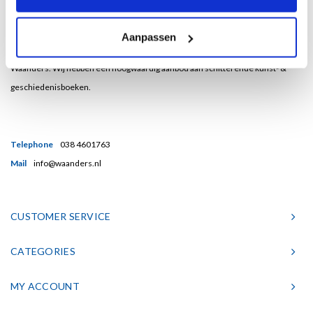
Bent u een liefhebber van echt mooie boeken en houdt u ook van kunst? Dan
Aanpassen
heeft u een uitstekend adres gevonden in de Nederlandse boekenuitgeverij
Waanders. Wij hebben een hoogwaardig aanbod aan schitterende kunst- &
geschiedenisboeken.
Telephone
038 4601763
Mail
info@waanders.nl
CUSTOMER SERVICE
CATEGORIES
MY ACCOUNT