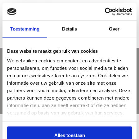
Picasso aan Zee / by the Sea
€19,95
Toestemming
Details
Over
Deze website maakt gebruik van cookies
We gebruiken cookies om content en advertenties te
Sign up for our newsletter
personaliseren, om functies voor social media te bieden
Get the latest updates, news and product offers via email
en om ons websiteverkeer te analyseren. Ook delen we
informatie over uw gebruik van onze site met onze
partners voor social media, adverteren en analyse. Deze
partners kunnen deze gegevens combineren met andere
informatie die u aan ze heeft verstrekt of die ze hebben
verzameld op basis van uw gebruik van hun services.
Alles toestaan