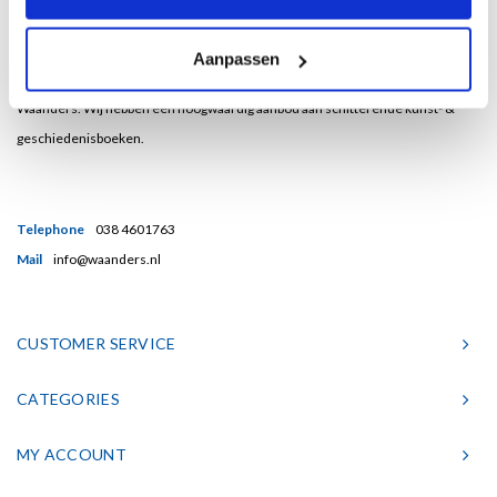
Bent u een liefhebber van echt mooie boeken en houdt u ook van kunst? Dan
Aanpassen
heeft u een uitstekend adres gevonden in de Nederlandse boekenuitgeverij
Waanders. Wij hebben een hoogwaardig aanbod aan schitterende kunst- &
geschiedenisboeken.
Telephone
038 4601763
Mail
info@waanders.nl
CUSTOMER SERVICE
CATEGORIES
MY ACCOUNT