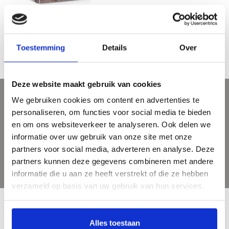
Kunsthandel Katz – Een dynastie van
joodse kunsthandelaren 1876 -
€29,95
1995
Toestemming
Details
Over
Deze website maakt gebruik van cookies
We gebruiken cookies om content en advertenties te
Sign up for our newsletter
personaliseren, om functies voor social media te bieden
Get the latest updates, news and product offers via email
en om ons websiteverkeer te analyseren. Ook delen we
informatie over uw gebruik van onze site met onze
partners voor social media, adverteren en analyse. Deze
partners kunnen deze gegevens combineren met andere
informatie die u aan ze heeft verstrekt of die ze hebben
verzameld op basis van uw gebruik van hun services.
Alles toestaan