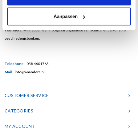
Bent u een liefhebber van echt mooie boeken en houdt u ook van kunst? Dan
Aanpassen
heeft u een uitstekend adres gevonden in de Nederlandse boekenuitgeverij
Waanders. Wij hebben een hoogwaardig aanbod aan schitterende kunst- &
geschiedenisboeken.
Telephone
038 4601763
Mail
info@waanders.nl
CUSTOMER SERVICE
CATEGORIES
MY ACCOUNT