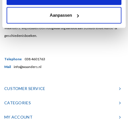
Bent u een liefhebber van echt mooie boeken en houdt u ook van kunst? Dan
Aanpassen
heeft u een uitstekend adres gevonden in de Nederlandse boekenuitgeverij
Waanders. Wij hebben een hoogwaardig aanbod aan schitterende kunst- &
geschiedenisboeken.
Telephone
038 4601763
Mail
info@waanders.nl
CUSTOMER SERVICE
CATEGORIES
MY ACCOUNT