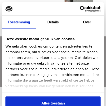
Jan Baptist Weenix & Jan Weenix:
Sibyl Heijnen - space for reflection
the paintings
€95,00
€15,00
Toestemming
Details
Over
Deze website maakt gebruik van cookies
We gebruiken cookies om content en advertenties te
Sign up for our newsletter
personaliseren, om functies voor social media te bieden
Get the latest updates, news and product offers via email
en om ons websiteverkeer te analyseren. Ook delen we
informatie over uw gebruik van onze site met onze
partners voor social media, adverteren en analyse. Deze
partners kunnen deze gegevens combineren met andere
informatie die u aan ze heeft verstrekt of die ze hebben
verzameld op basis van uw gebruik van hun services.
Alles toestaan