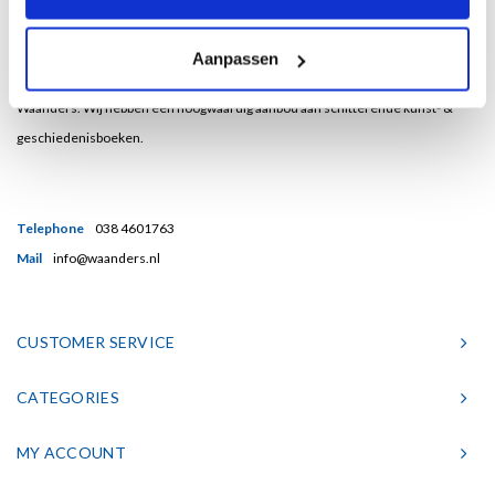
Bent u een liefhebber van echt mooie boeken en houdt u ook van kunst? Dan
Aanpassen
heeft u een uitstekend adres gevonden in de Nederlandse boekenuitgeverij
Waanders. Wij hebben een hoogwaardig aanbod aan schitterende kunst- &
geschiedenisboeken.
Telephone
038 4601763
Mail
info@waanders.nl
CUSTOMER SERVICE
CATEGORIES
MY ACCOUNT