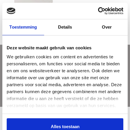
KRACHT - kwetsbaarheid - Micky
Hoogendijk
€35,00
Toestemming
Details
Over
Deze website maakt gebruik van cookies
We gebruiken cookies om content en advertenties te
Sign up for our newsletter
personaliseren, om functies voor social media te bieden
Get the latest updates, news and product offers via email
en om ons websiteverkeer te analyseren. Ook delen we
informatie over uw gebruik van onze site met onze
partners voor social media, adverteren en analyse. Deze
partners kunnen deze gegevens combineren met andere
informatie die u aan ze heeft verstrekt of die ze hebben
verzameld op basis van uw gebruik van hun services.
Alles toestaan