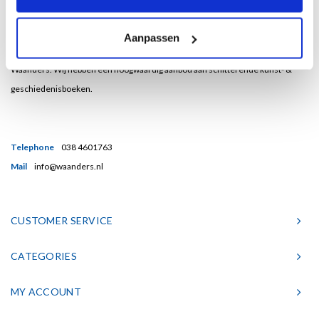
Bent u een liefhebber van echt mooie boeken en houdt u ook van kunst? Dan
Aanpassen
heeft u een uitstekend adres gevonden in de Nederlandse boekenuitgeverij
Waanders. Wij hebben een hoogwaardig aanbod aan schitterende kunst- &
geschiedenisboeken.
Telephone
038 4601763
Mail
info@waanders.nl
CUSTOMER SERVICE
CATEGORIES
MY ACCOUNT