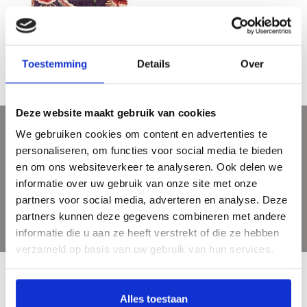
Pronck & Prael - Sits in Holland
€29,95
Toestemming
Details
Over
Deze website maakt gebruik van cookies
We gebruiken cookies om content en advertenties te
Sign up for our newsletter
personaliseren, om functies voor social media te bieden
Get the latest updates, news and product offers via email
en om ons websiteverkeer te analyseren. Ook delen we
informatie over uw gebruik van onze site met onze
partners voor social media, adverteren en analyse. Deze
partners kunnen deze gegevens combineren met andere
informatie die u aan ze heeft verstrekt of die ze hebben
verzameld op basis van uw gebruik van hun services.
Alles toestaan