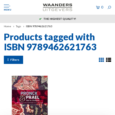
0
MENU
THE HIGHEST QUALITY!
Home
Tags
ISBN 9789462621763
Products tagged with
ISBN 9789462621763
Filters