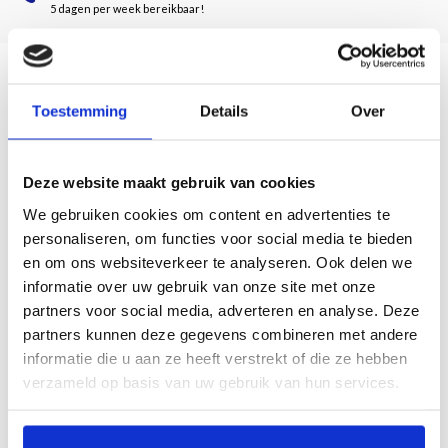
5 dagen per week bereikbaar!
Description
Toestemming
Details
Over
Door Fransje Kuyvenhoven
Deze website maakt gebruik van cookies
Dit is een boekje met een keur aan verrassende kunstwerken, puttend uit de
We gebruiken cookies om content en advertenties te
collectie van ongeveer 104.000 stuks van de Rijksdienst voor het Cultureel
Erfgoed. Elke afbeelding is voorzien van een origineel, anekdotisch commentaar.
personaliseren, om functies voor social media te bieden
De tekst prikkelt en nodigt uit tot herhaald bekijken van het kunstwerk.
en om ons websiteverkeer te analyseren. Ook delen we
informatie over uw gebruik van onze site met onze
De keuze is een selectie uit de rubriek 'Kunstwerk van de maand', die
partners voor social media, adverteren en analyse. Deze
onderzoeker/conservator Fransje Kuyvenhoven al enkele jaren schrijft op de
partners kunnen deze gegevens combineren met andere
website van de Rijksdienst.
informatie die u aan ze heeft verstrekt of die ze hebben
144 pagina's
verzameld op basis van uw gebruik van hun services.
16 x 11 cm
34 illustraties
Paperback