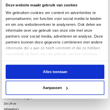
Deze website maakt gebruik van cookies
We gebruiken cookies om content en advertenties te
Description
personaliseren, om functies voor social media te bieden
en om ons websiteverkeer te analyseren. Ook delen we
Door Annemiek Rens met bijdragen van Jan van Zijverden en Mark Goslinga
informatie over uw gebruik van onze site met onze
partners voor social media, adverteren en analyse. Deze
Vincent van Gogh stapt op dinsdag 11 september 1883 op de laatste trein van Den
partners kunnen deze gegevens combineren met andere
Haag naar Hoogeveen. Hij verblijft daar enkele weken, trekt vervolgens naar
Nieuw-Amsterdam/Veenoord en bezoekt Zweeloo. Het landschap maakt diepe
informatie die u aan ze heeft verstrekt of die ze hebben
indruk op hem. Overal om zich heen ziet hij landschappen die hem doen denken
verzameld op basis van uw gebruik van hun services.
aan het werk van zijn grote voorbeelden: de Nederlandse landschapschilders
uit de zeventiende eeuw, de negentiende-eeuwse School van Barbizon uit
Frankrijk en zijn tijdgenoten van de Haagse School. Het inspireert hem om zelf
Alles toestaan
aan de slag te gaan. De Drentse periode is een belangrijk moment in de
ontwikkeling die Van Gogh als kunstenaar doormaakt en die hem uiteindelijk
wereldberoemd maakt. Dit boek werpt een nieuw licht op misschien wel het minst
Aanpassen
bekende hoofdstuk in Van Goghs levensverhaal.
Nederlands en Engels
23 x 29 cm
160 pagina’s