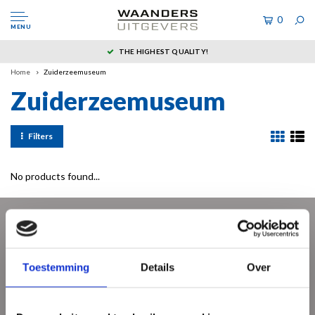
0
MENU
THE HIGHEST QUALITY!
Home
Zuiderzeemuseum
Zuiderzeemuseum
Filters
No products found...
Sign up for our newsletter
Get the latest updates, news and product offers via email
Toestemming
Details
Over