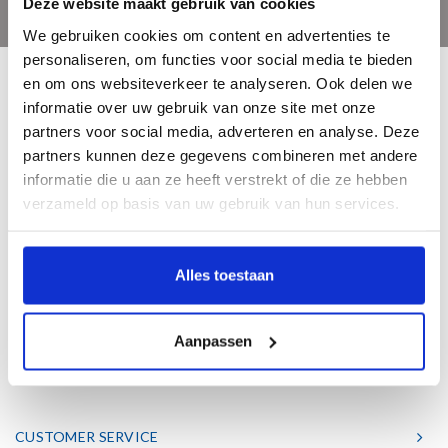
Deze website maakt gebruik van cookies
We gebruiken cookies om content en advertenties te
personaliseren, om functies voor social media te bieden
en om ons websiteverkeer te analyseren. Ook delen we
informatie over uw gebruik van onze site met onze
partners voor social media, adverteren en analyse. Deze
partners kunnen deze gegevens combineren met andere
Bent u een liefhebber van echt mooie boeken en houdt u ook van kunst? Dan
informatie die u aan ze heeft verstrekt of die ze hebben
heeft u een uitstekend adres gevonden in de Nederlandse boekenuitgeverij
verzameld op basis van uw gebruik van hun services.
Waanders. Wij hebben een hoogwaardig aanbod aan schitterende kunst- &
geschiedenisboeken.
Alles toestaan
Telephone
038 4601763
Aanpassen
Mail
info@waanders.nl
CUSTOMER SERVICE