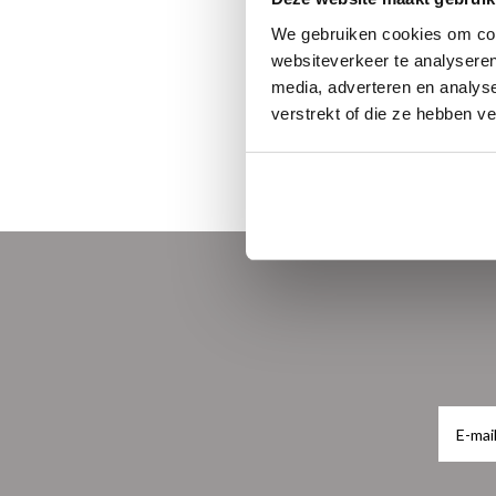
Meester van Els
eenling tot ver
We gebruiken cookies om cont
€29,95
websiteverkeer te analyseren
media, adverteren en analys
verstrekt of die ze hebben v
Newest products