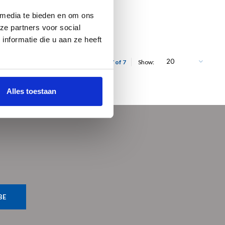
 media te bieden en om ons
ze partners voor social
nformatie die u aan ze heeft
20
Showing 1 - 7 of 7
Show:
Alles toestaan
BE