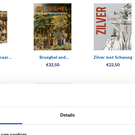
naar
Brueghel and
Zilver met Schwung
ht
Contemporaries
€32,50
€22,50
Details
 van cookies