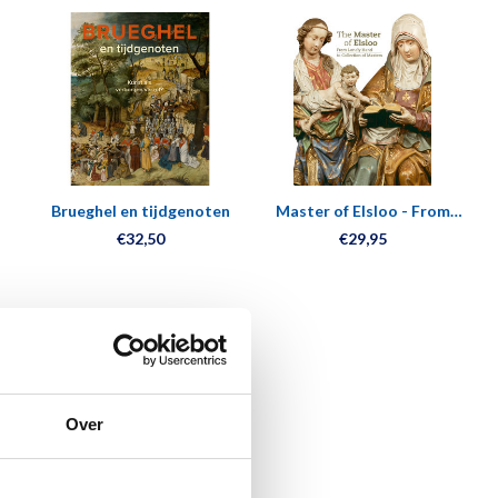
Brueghel en tijdgenoten
Master of Elsloo - From
Lonely Hand to Collection
€32,50
€29,95
of Masters
Over