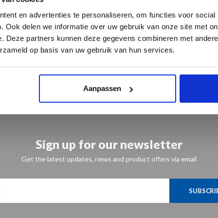
loo - Van
The Neutelings Collection
zameling
ent en advertenties te personaliseren, om functies voor social
€30,95
. Ook delen we informatie over uw gebruik van onze site met on
e. Deze partners kunnen deze gegevens combineren met andere i
erzameld op basis van uw gebruik van hun services.
Aanpassen
Sign up for our newsletter
Get the latest updates, news and product offers via email
SUBSCRI