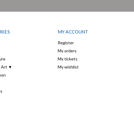
RIES
MY ACCOUNT
Register
My orders
ure
My tickets
 Art ▼
My wishlist
oon
rs