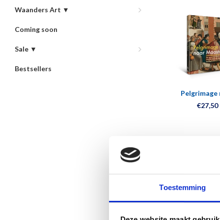
Waanders Art ▼
Coming soon
Sale ▼
Bestsellers
Pelgrimage 
Maastric
€27,50
Toestemming
Deze website maakt gebruik