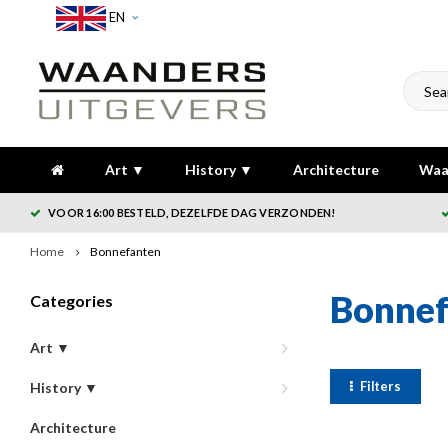
EN
Art ▼
History ▼
Architecture
Waa
VOOR 16:00 BESTELD, DEZELFDE DAG VERZONDEN!
Home
Bonnefanten
Bonnef
Categories
Art ▼
Filters
History ▼
Architecture