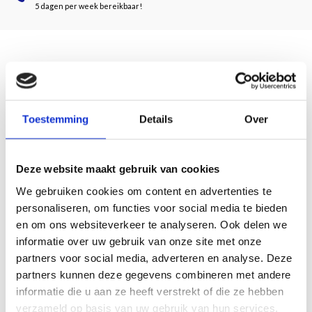
5 dagen per week bereikbaar!
Description
Door Lars Hendrikman
Toestemming
Details
Over
Aan het einde van de middeleeuwen bestond in het huidige Maas-Rijngebied
een levendige productie van houtsculptuur. Helaas is meestal onbekend wie
deze beelden besteld of gemaakt heeft. Om toch enig houvast te krijgen werden
Deze website maakt gebruik van cookies
deze beeldhouwers van een 'noodnaam' voorzien, en veruit de bekendste
We gebruiken cookies om content en advertenties te
daarvan is de zogenaamde 'Meester van Elsloo'.
personaliseren, om functies voor social media te bieden
De afgelopen jaren zijn diverse onderzoeken verricht naar de aan deze meester
en om ons websiteverkeer te analyseren. Ook delen we
toegeschreven beelden. Ondanks dat blijft zijn identiteit in nevelen gehuld. Dit
informatie over uw gebruik van onze site met onze
boek schetst een representatief beeld van de ‘Meester van Elsloo’ en brengt
partners voor social media, adverteren en analyse. Deze
meer dan vijftig eenlingen samen tot een nieuwe verzameling houtsculpturen.
partners kunnen deze gegevens combineren met andere
21 x 26 cm
informatie die u aan ze heeft verstrekt of die ze hebben
192 pagina's
verzameld op basis van uw gebruik van hun services.