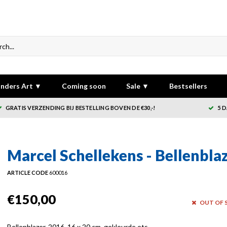
nders Art ▼
Coming soon
Sale ▼
Bestsellers
GRATIS VERZENDING BIJ BESTELLING BOVEN DE €30,-!
5 
Marcel Schellekens - Bellenbla
ARTICLE CODE
600016
€150,00
OUT OF 
Bellenblazer, 2016, 16 x 20 cm, gekleurde ets