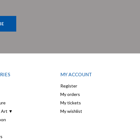
BE
RIES
MY ACCOUNT
Register
My orders
ure
My tickets
 Art ▼
My wishlist
oon
rs