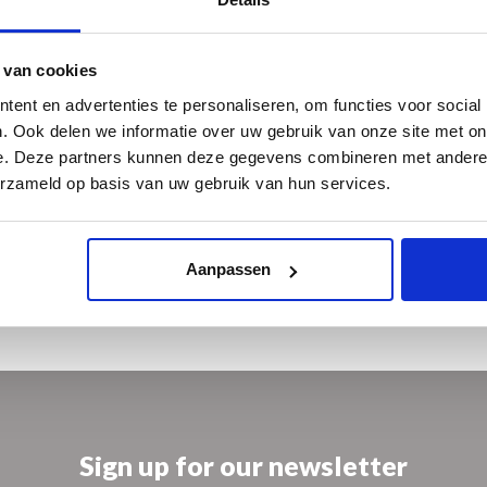
Hij is graficus die schildert met zijn etsplaten. Zijn intense
ere contrasten, maken de prenten van Marcel Schellekens zo levendig
 van cookies
ent en advertenties te personaliseren, om functies voor social
. Ook delen we informatie over uw gebruik van onze site met on
e. Deze partners kunnen deze gegevens combineren met andere i
h-realist.html
erzameld op basis van uw gebruik van hun services.
Aanpassen
Sign up for our newsletter