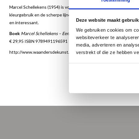
Marcel Schellekens (1954) is vooral bekend geworden door zijn etsen. 
kleurgebruik en de scherpe lijnen tussen licht en donker met held
Deze website maakt gebruik
en interessant.
We gebruiken cookies om cont
Boek
Marcel Schellekens – Een romantisch realist verkrijgbaar
websiteverkeer te analyseren
€ 29,95 ISBN 9789491196591
media, adverteren en analys
http://www.waandersdekunst.nl/marcel-schellekens-een-romantisc
verstrekt of die ze hebben v