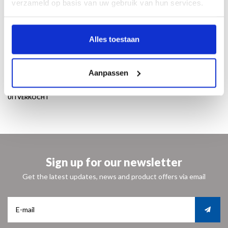
verzameld op basis van uw gebruik van hun services.
24 x 27 cm
96 pagina’s
50 illustraties in kleur en 25 in zwart-wit
Alles toestaan
paperback
Nederlands
ISBN 9789462621718
Aanpassen
€ 20,50
UITVERKOCHT
Sign up for our newsletter
Get the latest updates, news and product offers via email