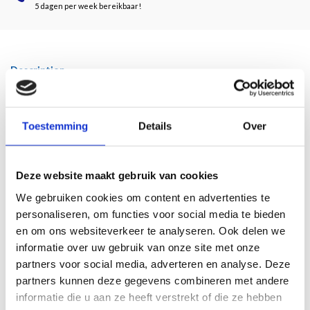
5 dagen per week bereikbaar!
Description
In het nieuwe werk van Jasper Krabbé zijn de dragers veelal antiek linnen.
Toestemming
Details
Over
Krabbé gebruikt de achterkant van zijn doeken die verf doorlaat en maakt deze
tot voorzijde.
In deze nieuwe werken is de figuratie teruggedrongen door het proces zelf.
Deze website maakt gebruik van cookies
Krabbé gebruikt doordrukken van de afbeelding om verder uit te werken of als
startsignaal.
We gebruiken cookies om content en advertenties te
personaliseren, om functies voor social media te bieden
In aan zijn odes aan ondermeer Maria Callas gaan scherpe lijnen over in zachte
en om ons websiteverkeer te analyseren. Ook delen we
en balanceren de figuren tussen abstractie en figuratie. Door de achterkant van
het doorlatende linnen te gebruiken houden de afbeeldingen een openheid die
informatie over uw gebruik van onze site met onze
meerdere interpretaties mogelijk maakt. Soms zijn afdrukken van het
partners voor social media, adverteren en analyse. Deze
verpakkingsmateriaal (bubblewrap) zichtbaar die als raster van een printings
partners kunnen deze gegevens combineren met andere
mechanisme die ondermeer lijken te verwijzen naar Sigmar Polke en Roy
informatie die u aan ze heeft verstrekt of die ze hebben
Lichtenstein.