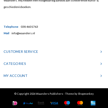
Waanders. Wij hebben een hoogwaardig aanbod aan schitterende kunst- &
geschiedenisboeken.
Telephone
038 4601763
Mail
info@waanders.nl
CUSTOMER SERVICE
CATEGORIES
MY ACCOUNT
© Copyright 2026 Waanders Publishers - Theme by
Shopmonkey