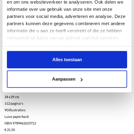
en om ons websiteverkeer te analyseren. Ook delen we
informatie over uw gebruik van onze site met onze
partners voor social media, adverteren en analyse. Deze
Description
partners kunnen deze gegevens combineren met andere
informatie die u aan ze heeft verstrekt of die ze hebben
In de 20ste eeuw is meer gebeurd dan ooit tevoren. Maatschappij, technologie,
verzameld op basis van uw gebruik van hun services.
politiek, maar ook het intellectuele debat zouden nooit meer hetzelfde zijn. En de
kunst was er getuige van. Aan de hand van vele verrassende hoogtepunten uit
de kunstverzameling van de stichting JK Art Foundation wordt in beeld gebracht
Alles toestaan
dat de ontwikkelingen van rond 1900 nog steeds onze wereld kleuren. Het werk
van Picasso, Dalí, Brancusi, Van Dongen, Mondriaan, Modigliani, Miró, Klee, Léger,
Delaunay, Fontana, Daniëls, Anish Kapoor en vele anderen is niet historisch,
Aanpassen
maar hoogst actueel.
Nederlands
24 x29 cm
112 pagina's
90 illustraties
Luxe paperback
ISBN 9789462623712
€ 21,50