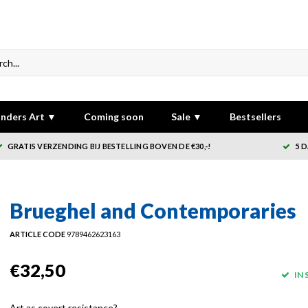
nders Art ▼
Coming soon
Sale ▼
Bestsellers
GRATIS VERZENDING BIJ BESTELLING BOVEN DE €30,-!
5 
Brueghel and Contemporaries
ARTICLE CODE
9789462623163
€32,50
IN
Art as covert resistance?