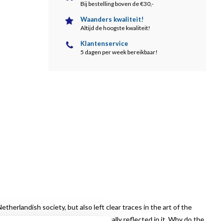
Bij bestelling boven de €30,-
Waanders kwaliteit!
Altijd de hoogste kwaliteit!
Klantenservice
5 dagen per week bereikbaar!
erlandish society, but also left clear traces in the art of the
nd the Dutch Revolt are all occasionally reflected in it. Why do the