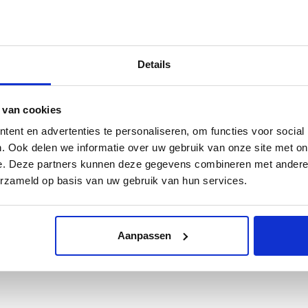
Roman legionaries in Brueghel’s Procession to Calvary wear Spanish
their flag? Surely the double-headed eagle represents the much-r
and drooping moustaches in Brueghel’s Conversion of St Paul? They
Details
Netherlandish Renaissance covert resistance heroes? Or simply pragm
the luxurious Books of Hours of the Middle Ages, through the many wo
seventeenth-century Flemish Baroque.
 van cookies
21 x 26 cm
ent en advertenties te personaliseren, om functies voor social
232 pages
. Ook delen we informatie over uw gebruik van onze site met on
175 illustrations
e. Deze partners kunnen deze gegevens combineren met andere i
Bound
erzameld op basis van uw gebruik van hun services.
English
ENG
ISBN 9789462623163
NL
ISBN 9789462623156
https://www.waandersdekunst.nl/nl/brueg
Aanpassen
€ 32,50