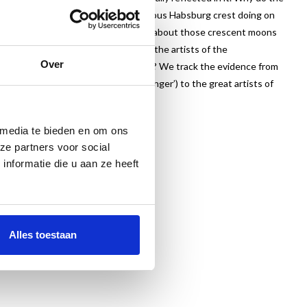
 helmets? And what is that conspicuous Habsburg crest doing on
esented foreign oppressor? And what about those crescent moons
 must surely mean something. Were the artists of the
Over
atists keen to satisfy their clients? We track the evidence from
rks of Pieter Brueghel II (‘the Younger’) to the great artists of
 media te bieden en om ons
ze partners voor social
nformatie die u aan ze heeft
hel-en-tijdgenoten.html
Alles toestaan