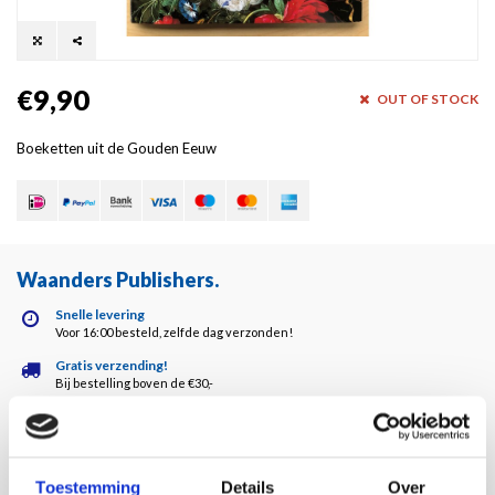
€9,90
OUT OF STOCK
Boeketten uit de Gouden Eeuw
Waanders Publishers
.
Snelle levering
Voor 16:00 besteld, zelfde dag verzonden!
Gratis verzending!
Bij bestelling boven de €30,-
Waanders kwaliteit!
Altijd de hoogste kwaliteit!
Klantenservice
5 dagen per week bereikbaar!
Toestemming
Details
Over