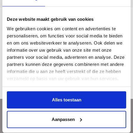
Deze website maakt gebruik van cookies
Description
We gebruiken cookies om content en advertenties te
personaliseren, om functies voor social media te bieden
Een kleurrijk overzicht van de bloemschilderkunst vanaf begin van de 17e tot en
en om ons websiteverkeer te analyseren. Ook delen we
met de 18e eeuw.
informatie over uw gebruik van onze site met onze
partners voor social media, adverteren en analyse. Deze
Jaar van uitgave: 1992
partners kunnen deze gegevens combineren met andere
112 pagina’s
informatie die u aan ze heeft verstrekt of die ze hebben
gebonden
€ 9,90
verzameld op basis van uw gebruik van hun services.
Alles toestaan
Sign up for our newsletter
Aanpassen
Get the latest updates, news and product offers via email