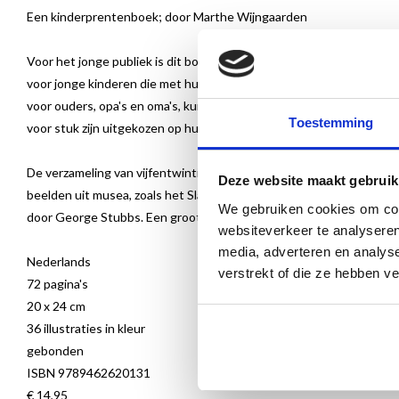
Een kinderprentenboek; door Marthe Wijngaarden
Voor het jonge publiek is dit boek een eerste kennismaking met 
voor jonge kinderen die met hun eerste woordjes beginnen, voor o
voor ouders, opa's en oma's, kunstliefhebbers en voor een ieder die 
Toestemming
voor stuk zijn uitgekozen op hun kwaliteit en kracht.
De verzameling van vijfentwintig sprekende dierenportretten bevat 
Deze website maakt gebruik
beelden uit musea, zoals het Slapende Hondje door Gerard Dou, de 
We gebruiken cookies om cont
door George Stubbs. Een groot aantal topstukken is in Nederland
websiteverkeer te analyseren
media, adverteren en analys
Nederlands
verstrekt of die ze hebben v
72 pagina's
20 x 24 cm
36 illustraties in kleur
gebonden
ISBN 9789462620131
€ 14,95