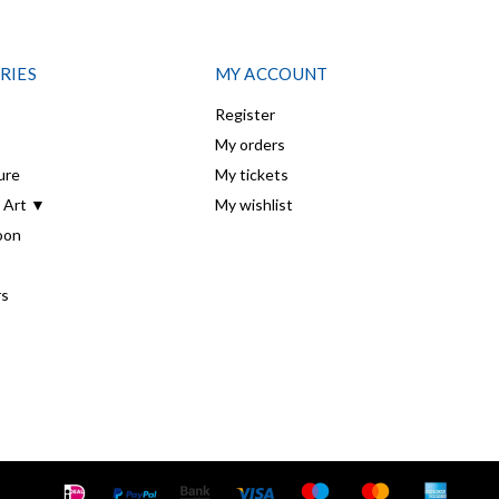
RIES
MY ACCOUNT
Register
My orders
ure
My tickets
 Art ▼
My wishlist
oon
rs