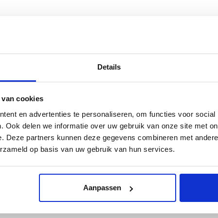
de ongekende schoonheid van de Oude Meesters. Het is een boek
udere kinderen, die voor het eerst naar een museum zijn geweest,
zich wil laten betoveren door de schilderijen in het boek, die stuk
Details
zowel ‘hidden treasures’ uit privéverzamelingen als iconische
 van cookies
Stier door Paulus Potter, de Dodo door Roelant Saverij, en de Zebra
ent en advertenties te personaliseren, om functies voor social
se musea in het echt te bewonderen.
. Ook delen we informatie over uw gebruik van onze site met on
e. Deze partners kunnen deze gegevens combineren met andere i
erzameld op basis van uw gebruik van hun services.
Aanpassen