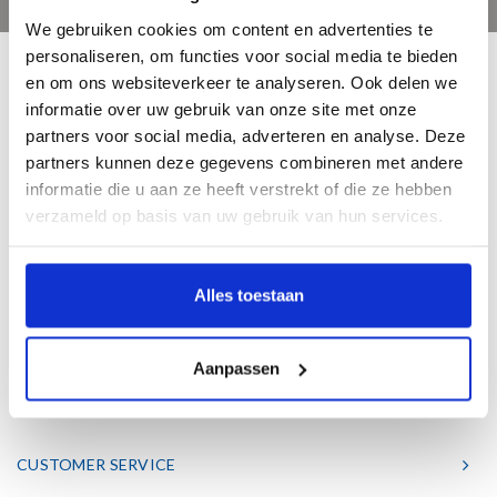
We gebruiken cookies om content en advertenties te
personaliseren, om functies voor social media te bieden
en om ons websiteverkeer te analyseren. Ook delen we
informatie over uw gebruik van onze site met onze
partners voor social media, adverteren en analyse. Deze
partners kunnen deze gegevens combineren met andere
Bent u een liefhebber van echt mooie boeken en houdt u ook van kunst? Dan
informatie die u aan ze heeft verstrekt of die ze hebben
heeft u een uitstekend adres gevonden in de Nederlandse boekenuitgeverij
verzameld op basis van uw gebruik van hun services.
Waanders. Wij hebben een hoogwaardig aanbod aan schitterende kunst- &
geschiedenisboeken.
Alles toestaan
Telephone
038 4601763
Aanpassen
Mail
info@waanders.nl
CUSTOMER SERVICE